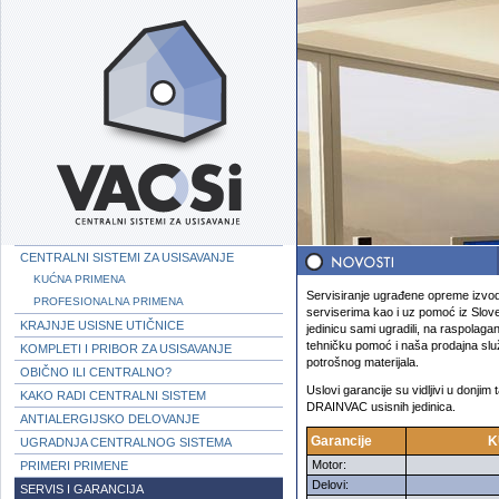
CENTRALNI SISTEMI ZA USISAVANJE
KUĆNA PRIMENA
Servisiranje ugrađene opreme izvo
PROFESIONALNA PRIMENA
serviserima kao i uz pomoć iz Slove
KRAJNJE USISNE UTIČNICE
jedinicu sami ugradili, na raspolaga
tehničku pomoć i naša prodajna slu
KOMPLETI I PRIBOR ZA USISAVANJE
potrošnog materijala.
OBIČNO ILI CENTRALNO?
Uslovi garancije su vidljivi u donjim 
KAKO RADI CENTRALNI SISTEM
DRAINVAC usisnih jedinica.
ANTIALERGIJSKO DELOVANJE
Garancije
K
UGRADNJA CENTRALNOG SISTEMA
Motor:
PRIMERI PRIMENE
Delovi:
SERVIS I GARANCIJA