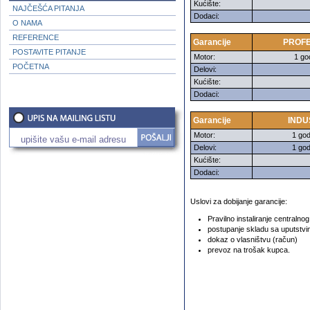
Kućište:
NAJČEŠĆA PITANJA
Dodaci:
O NAMA
REFERENCE
Garancije
PROFE
POSTAVITE PITANJE
Motor:
1 god
POČETNA
Delovi:
Kućište:
Dodaci:
Garancije
INDU
Motor:
1 god
Delovi:
1 god
Kućište:
Dodaci:
Uslovi za dobijanje garancije:
Pravilno instaliranje centralno
postupanje skladu sa uputstvi
dokaz o vlasništvu (račun)
prevoz na trošak kupca.