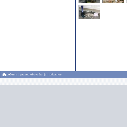
početna
|
pravno obaveštenje
|
privatnost