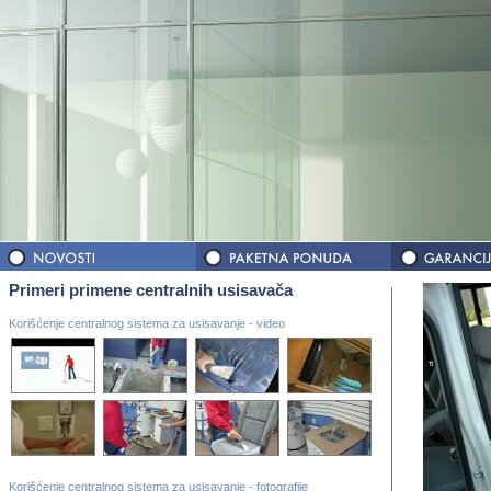
Primeri primene centralnih usisavača
Korišćenje centralnog sistema za usisavanje - video
Korišćenje centralnog sistema za usisavanje - fotografije